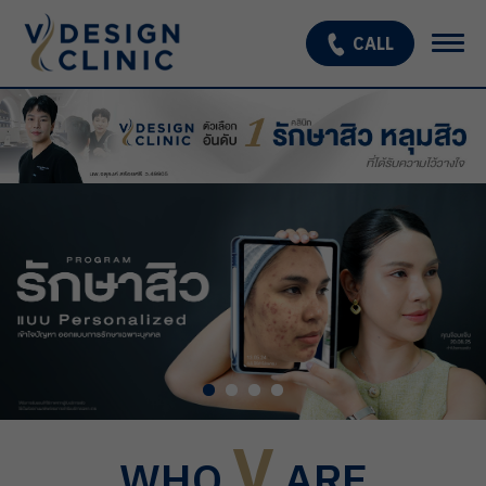
CALL
เกี่ยวกับเรา
บริการ
OPEN SUBMENU
โปรแกรมรักษาหลุมสิว
รักษาผมร่วง ผมบาง
สินค้า
โปรโมชั่น
รีวิว
V
บทความ
WHO
ARE