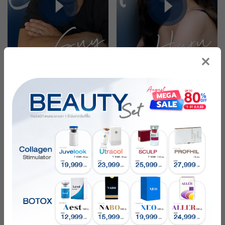
คุณกาย
คุณฮารุ