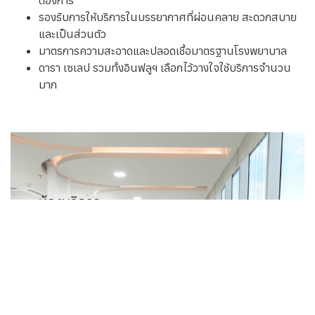
ความเสี่ยงในการเจ็บป่วย
มีส่วนช่วยบำรุงผิวพรรณ:
ช่วยให้ผิวขาวกระจ่างใส ลดเลือน
ริ้วรอย และเพิ่มความชุ่มชื้น
มีส่วนช่วยในกระบวนการดีท็อกซ์สารพิษ:
ช่วยขับสารพิษ
ออกจากร่างกาย ทำให้รู้สึกสดชื่นและกระปรี้กระเปร่า
ช่วยเพิ่มพลังงานให้ร่างกาย:
เหมาะสำหรับนักกีฬา ผู้ที่ออก
กำลังกาย หรือผู้ที่ต้องการเพิ่มประสิทธิภาพในการทำงาน
มีส่วนช่วยบรรเทาอาการไมเกรน:
สามารถช่วยลดความถี่
และความรุนแรงของอาการไมเกรนได้
ทำไมต้องเลือกโปรแกรม IV Drip ที่ VDESIGN CLINIC
สูตรพิเศษเฉพาะที่คลินิก คิดค้นสูตรโดยแพทย์
Anti - Aging
เฉพาะทาง จึงเป็นสูตรที่ปลอดภัยและมีผลลัพธ์ที่ดี
มีแพทย์ Anti - Aging ผู้มีประสบการณ์ คอยให้คำปรึกษา
และดูแลอย่างใกล้ชิด
วิตามินและแร่ธาตุคุณภาพสูง และได้มาตรฐาน
สูตรโปรแกรม IV Drip ที่หลากหลาย ตอบโจทย์ทุกความ
ต้องการ
รองรับการให้บริการในบรรยากาศที่ผ่อนคลาย สะดวกสบาย