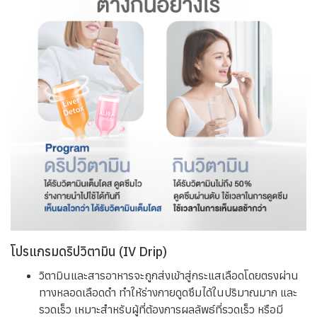
ดริปวิตามิน VS กินวิตามินต่างกันอย่างไร