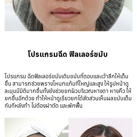
โปรแกรมฉีด ฟิลเลอร์ขมับ 
โปรแกรม ฉีดฟิลเลอร์ขมับเติมขมับที่ตอบและเว้าลึกให้เต็ม
ขึ้น สามารถช่วยพรางโหนกแก้มที่ใหญ่และสูง ให้รูปหน้าดู
ละมุนมีมิติมากขึ้นทั้งยังช่วยยกผิวบริเวณหางตา หางคิ้ว ให้
ยกขึ้นอีกด้วย ทำให้หน้าดูเรียวยกได้สัดส่วนเห็นผลขมับเต็ม
ทันทีหลังทำ ไม่ต้องผ่าตัด และพักฟื้น  