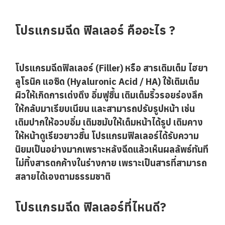
โปรแกรมฉีด ฟิลเลอร์ คืออะไร ?
โปรแกรมฉีดฟิลเลอร์ (Filler) หรือ สารเติมเต็ม ไฮยา
ลูโรนิค แอซิด (Hyaluronic Acid / HA) ใช้เติมเต็ม
ผิวให้เกิดการเต่งตึง อิ่มฟูขึ้น เติมเต็มริ้วรอยร่องลึก
ให้กลับมาเรียบเนียน และสามารถปรับรูปหน้า เช่น
เติมปากให้อวบอิ่ม เติมขมับให้เต็มหน้าได้รูป เติมคาง
ให้หน้าดูเรียวยาวขึ้น โปรแกรมฟิลเลอร์ได้รับความ
นิยมเป็นอย่างมากเพราะหลังฉีดแล้วเห็นผลลัพธ์ทันที
ไม่ทิ้งสารตกค้างในร่างกาย เพราะเป็นสารที่สามารถ
สลายได้เองตามธรรมชาติ
โปรแกรมฉีด ฟิลเลอร์ที่ไหนดี?