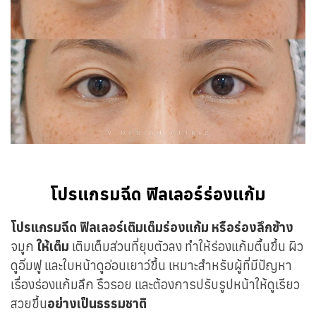
โปรแกรมฉีด ฟิลเลอร์ร่องแก้ม
โปรแกรมฉีด ฟิลเลอร์เติมเต็มร่องแก้ม หรือร่องลึกข้าง
จมูก
ให้เต็ม
เติมเต็มส่วนที่
ยุบ
ตัวลง ทำให้ร่องแก้มตื้นขึ้น ผิว
ดูอิ่มฟู และใบหน้าดูอ่อนเยาว์ขึ้น เหมาะสำหรับผู้ที่มีปัญหา
เรื่องร่องแก้มลึก ริ้วรอย และต้องการปรับรูปหน้าให้ดูเรียว
สวยขึ้น
อย่างเป็นธรรมชาติ