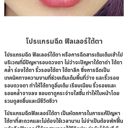
โปรแกรมฉีด ฟิลเลอร์ใต้ตา
โปรแกรมฉีด ฟิลเลอร์ใต้ตา หรือการฉีดสารเติมเต็มเข้าไป
บริเวณที่มีปัญหารอบดวงตา ไม่ว่าจะปัญหาใต้ตาดำ ใต้ตา
คล้ำ ร่องใต้ตา ริ้วรอยใต้ตา ใต้ตาลึก ซึ่งการฉีดเป็น
เทคนิคทางความงามที่ช่วยเติมเต็มพื้นที่ว่าง และริ้วรอย
รอบดวงตา ทำให้ใต้ตาดูอิ่มเต็ม เรียบเนียน ริ้วรอยและ
รอยคล้ำจางลง ขอบตาดูกระจ่างใสขึ้น ทำให้ใบหน้าโดย
รวมดูสดชื่นและมีชีวิตชีวา
โปรแกรมฉีดฟิลเลอร์ใต้ตา เป็นหัตถการในการแก้ปัญหา
ใต้ตาที่สะดวกและไม่ต้องใช้เวลานาน ไม่จำเป็นต้องพักฟื้น