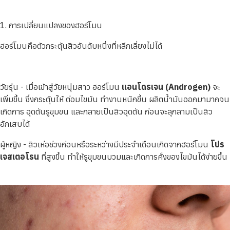
1. การเปลี่ยนแปลงของฮอร์โมน
ฮอร์โมนคือตัวกระตุ้นสิวอันดับหนึ่งที่หลีกเลี่ยงไม่ได้
วัยรุ่น - เมื่อเข้าสู่วัยหนุ่มสาว ฮอร์โมน
แอนโดรเจน (Androgen)
จะ
เพิ่มขึ้น ซึ่งกระตุ้นให้ ต่อมไขมัน ทำงานหนักขึ้น ผลิตน้ำมันออกมามากจน
เกิดการ อุดตันรูขุมขน และกลายเป็นสิวอุดตัน ก่อนจะลุกลามเป็นสิว
อักเสบได้
ผู้หญิง - สิวเห่อช่วงก่อนหรือระหว่างมีประจำเดือนเกิดจากฮอร์โมน
โปร
เจสเตอโรน
ที่สูงขึ้น ทำให้รูขุมขนบวมและเกิดการคั่งของไขมันได้ง่ายขึ้น