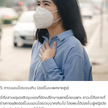
5. ภาวะแอนโดรเจนเกิน (ฮอร์โมนเพศชายสูง)
นี่คือสาเหตุของสิวรุนแรงที่ต้องปรึกษาแพทย์โดยเฉพาะ ภาวะนี้คือการที่
ร่างกายผลิตฮอร์โมนแอนโดรเจนมากเกินไป โดยพบได้บ่อยในผู้หญิงวัย