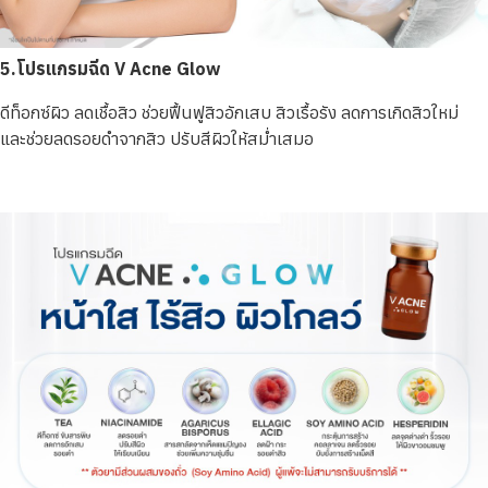
5.โปรแกรมฉีด V Acne Glow
ดีท็อกซ์ผิว ลดเชื้อสิว ช่วยฟื้นฟูสิวอักเสบ สิวเรื้อรัง ลดการเกิดสิวใหม่
และช่วยลดรอยดำจากสิว ปรับสีผิวให้สม่ำเสมอ