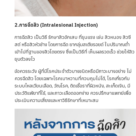
2.การฉีดสิว (Intralesional Injection)
การฉีดสิว เป็นวิธี รักษาสิวอักเสบ ที่รุนแรง เช่น สิวหนอง สิวซี
สต์ หรือสิวหัวช้าง โดยการฉีด ยากลุ่มสเตียรอยด์ ในปริมาณต่ำ
เข้าไปที่ฐานของสิวโดยตรง ซึ่งเป็นวิธีที่ เห็นผลรวดเร็ว ช่วยให้สิว
ยุบตัวลงไว
ข้อควรระวัง ผู้ที่มีโรคประจำตัวบางชนิดหรือมีภาวะบางอย่าง ไม่
ควรฉีดสิว โดยเฉพาะโรคเบาหวานที่ควบคุมไม่ได้, โรคเกี่ยวกับ
ระบบไหลเวียนเลือด, วัณโรค, ติดเชื้อราที่ผิวหนัง, สะเก็ดเงิน, มี
ประวัติแพ้ยาที่ใช้, และภาวะเลือดออกง่าย ควรปรึกษาแพทย์เพื่อ
ประเมินความเสี่ยงและหาวิธีรักษาที่เหมาะสม