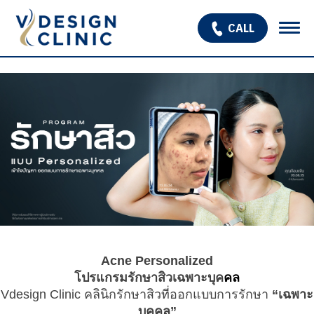
CALL
เกี่ยวกับเรา
บริการ
OPEN SUBMENU
โปรแกรมรักษาหลุมสิว
รักษาผมร่วง ผมบาง
สินค้า
โปรโมชั่น
รีวิว
Acne Personalized
โปรแกรมรักษาสิวเฉพาะบุค
คล
บทความ
Vdesign Clinic คลินิกรักษาสิวที่ออกแบบการรักษา
“เฉพาะ
บุคคล”