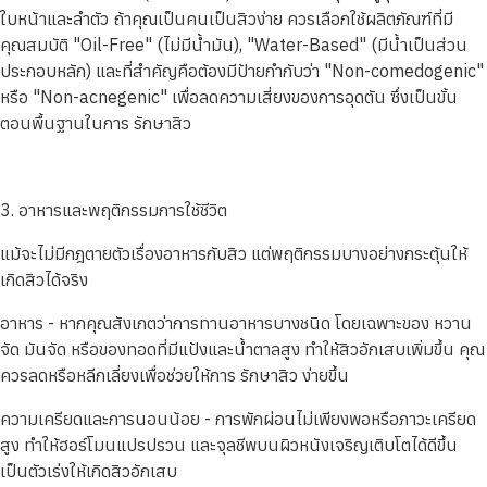
ใบหน้าและลำตัว ถ้าคุณเป็นคนเป็นสิวง่าย ควรเลือกใช้ผลิตภัณฑ์ที่มี
คุณสมบัติ "Oil-Free" (ไม่มีน้ำมัน), "Water-Based" (มีน้ำเป็นส่วน
ประกอบหลัก) และที่สำคัญคือต้องมีป้ายกำกับว่า "Non-comedogenic"
หรือ "Non-acnegenic" เพื่อลดความเสี่ยงของการอุดตัน ซึ่งเป็นขั้น
ตอนพื้นฐานในการ รักษาสิว
3. อาหารและพฤติกรรมการใช้ชีวิต
แม้จะไม่มีกฎตายตัวเรื่องอาหารกับสิว แต่พฤติกรรมบางอย่างกระตุ้นให้
เกิดสิวได้จริง
อาหาร - หากคุณสังเกตว่าการทานอาหารบางชนิด โดยเฉพาะของ หวาน
จัด มันจัด หรือของทอดที่มีแป้งและน้ำตาลสูง ทำให้สิวอักเสบเพิ่มขึ้น คุณ
ควรลดหรือหลีกเลี่ยงเพื่อช่วยให้การ รักษาสิว ง่ายขึ้น
ความเครียดและการนอนน้อย - การพักผ่อนไม่เพียงพอหรือภาวะเครียด
สูง ทำให้ฮอร์โมนแปรปรวน และจุลชีพบนผิวหนังเจริญเติบโตได้ดีขึ้น
เป็นตัวเร่งให้เกิดสิวอักเสบ