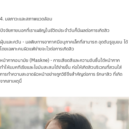
4. มลภาวะและสภาพแวดล้อม
ปัจจัยภายนอกที่เราเผชิญในชีวิตประจำวันก็มีผลต่อการเกิดสิว
ฝุ่นและควัน - มลพิษทางอากาศมีอนุภาคเล็กที่สามารถ อุดตันรูขุมขน ได้
โดยเฉพาะคนผิวแพ้ง่ายจะไวต่อการเกิดสิว
หน้ากากอนามัย (Maskne) - การเสียดสีและความอับชื้นใต้หน้ากาก
ทำให้แบคทีเรียและไขมันสะสมได้ง่ายขึ้น ก่อให้เกิดสิวบริเวณที่สวมใส่
การทำความสะอาดผิวหน้าอย่างถูกวิธีจึงสำคัญต่อการ รักษาสิว ที่เกิด
จากสาเหตุนี้