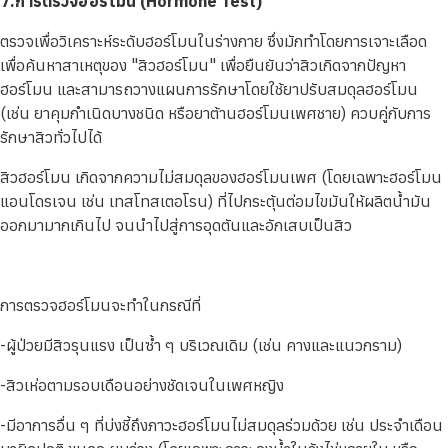
7.การตรวจฮอร์โมน (Hormone Test)
ตรวจเพื่อวิเคราะห์ระดับฮอร์โมนในร่างกาย ซึ่งมักทำโดยการเจาะเลือด
เพื่อค้นหาสาเหตุของ "สิวฮอร์โมน" เพื่อยืนยันว่าสิวเกิดจากปัญหา
ฮอร์โมน และสามารถวางแผนการรักษาโดยใช้ยาปรับสมดุลฮอร์โมน
(เช่น ยาคุมกำเนิดบางชนิด หรือยาต้านฮอร์โมนเพศชาย) ควบคู่กับการ
รักษาสิวทั่วไปได้
สิวฮอร์โมน เกิดจากความไม่สมดุลของฮอร์โมนเพศ (โดยเฉพาะฮอร์โมน
แอนโดรเจน เช่น เทสโทสเตอโรน) ที่ไปกระตุ้นต่อมไขมันให้ผลิตน้ำมัน
ออกมามากเกินไป จนนำไปสู่การอุดตันและอักเสบเป็นสิว
การตรวจฮอร์โมนจะทำในกรณีที่
-ผู้ป่วยมีสิวรุนแรง เป็นซ้ำ ๆ บริเวณเดิม (เช่น คางและแนวกราม)
-สิวเห่อตามรอบเดือนอย่างชัดเจนในเพศหญิง
-มีอาการอื่น ๆ ที่บ่งชี้ถึงภาวะฮอร์โมนไม่สมดุลร่วมด้วย เช่น ประจำเดือน