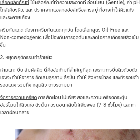
เลือกผลิตภัณฑ์
ใช้ผลิตภัณฑ์ทำความสะอาดที่ อ่อนโยน (Gentle), ค่า pH
ใกล้เคียงผิว, และ ปราศจากแอลกอฮอล์หรือสารสบู่ ที่อาจทำให้ผิวแห้ง
และระคายเคือง
ครีมกันแดด
ต้องทาครีมกันแดดทุกวัน โดยเลือกสูตร Oil-Free และ
Non-comedogenic เพื่อป้องกันการอุดตันและลดโอกาสเกิดรอยสิวเข้ม
ขึ้น
2. หยุดพฤติกรรมทำร้ายผิว
ห้ามแกะ บีบ สัมผัสสิว
นี่คือข้อห้ามที่สำคัญที่สุด เพราะการบีบสิวด้วยตัว
เองจะทำให้อาการ อักเสบลุกลาม ลึกขึ้น ทำให้ สิวหายช้าลง และทิ้งรอยดำ
รอยแดง รวมถึง หลุมสิว ถาวรตามมา
จัดการความเครียด
การพักผ่อนไม่เพียงพอและความเครียดกระตุ้น
ฮอร์โมนให้สิวเห่อ ดังนั้นควรนอนหลับให้เพียงพอ (7-8 ชั่วโมง) และหา
เวลาผ่อนคลาย