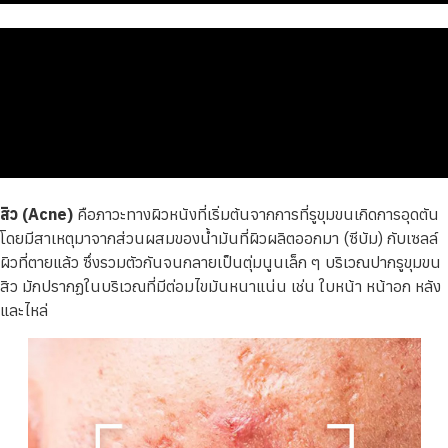
สิว (Acne)
คือภาวะทางผิวหนังที่เริ่มต้นจากการที่รูขุมขนเกิดการอุดตัน
โดยมีสาเหตุมาจากส่วนผสมของน้ำมันที่ผิวผลิตออกมา (ซีบัม) กับเซลล์
ผิวที่ตายแล้ว ซึ่งรวมตัวกันจนกลายเป็นตุ่มนูนเล็ก ๆ บริเวณปากรูขุมขน
สิว มักปรากฏในบริเวณที่มีต่อมไขมันหนาแน่น เช่น ใบหน้า หน้าอก หลัง
และไหล่