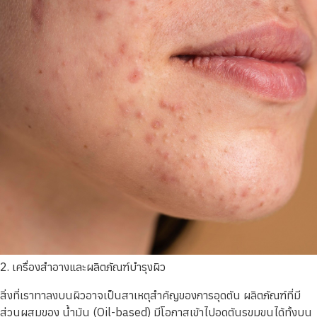
2. เครื่องสำอางและผลิตภัณฑ์บำรุงผิว
สิ่งที่เราทาลงบนผิวอาจเป็นสาเหตุสำคัญของการอุดตัน ผลิตภัณฑ์ที่มี
ส่วนผสมของ น้ำมัน (Oil-based) มีโอกาสเข้าไปอุดตันรูขุมขนได้ทั้งบน