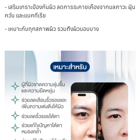
- เสริมเกราะป้องกันผิว ลดการระคายเคืองจากมลภาวะ ฝุ่น
ควัน และแบคทีเรีย
- เหมาะกับทุกสภาพผิว รวมถึงผิวบอบบาง