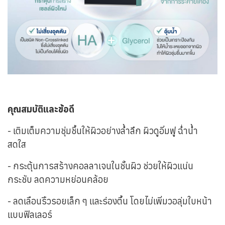
คุณสมบัติและข้อดี
- เติมเต็มความชุ่มชื้นให้ผิวอย่างล้ำลึก ผิวดูอิ่มฟู ฉ่ำน้ำ
สดใส
- กระตุ้นการสร้างคอลลาเจนในชั้นผิว ช่วยให้ผิวแน่น
กระชับ ลดความหย่อนคล้อย
- ลดเลือนริ้วรอยเล็ก ๆ และร่องตื้น โดยไม่เพิ่มวอลุ่มใบหน้า
แบบฟิลเลอร์