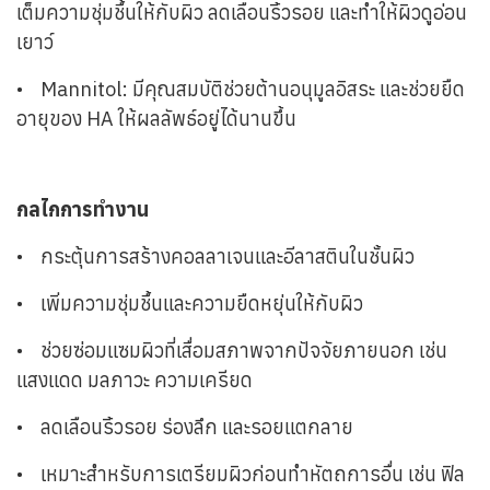
เต็มความชุ่มชื้นให้กับผิว ลดเลือนริ้วรอย และทำให้ผิวดูอ่อน
เยาว์
•
Mannitol: มีคุณสมบัติช่วยต้านอนุมูลอิสระ และช่วยยืด
อายุของ HA ให้ผลลัพธ์อยู่ได้นานขึ้น
กลไกการทำงาน
•
กระตุ้นการสร้างคอลลาเจนและอีลาสตินในชั้นผิว
•
เพิ่มความชุ่มชื้นและความยืดหยุ่นให้กับผิว
•
ช่วยซ่อมแซมผิวที่เสื่อมสภาพจากปัจจัยภายนอก เช่น
แสงแดด มลภาวะ ความเครียด
•
ลดเลือนริ้วรอย ร่องลึก และรอยแตกลาย
•
เหมาะสำหรับการเตรียมผิวก่อนทำหัตถการอื่น เช่น ฟิล