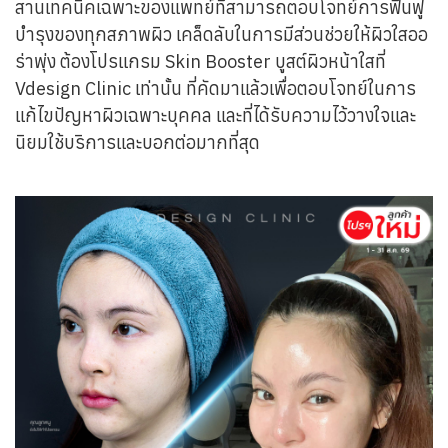
สานเทคนิคเฉพาะของแพทย์ที่สามารถตอบโจทย์การฟื้นฟู
ทีมแพทย์
บำรุงของทุกสภาพผิว เคล็ดลับในการมีส่วนช่วยให้ผิวใสออ
ติดต่อเรา
ร่าพุ่ง ต้องโปรแกรม Skin Booster บูสต์ผิวหน้าใสที่
Vdesign Clinic เท่านั้น ที่คัดมาแล้วเพื่อตอบโจทย์ในการ
แก้ไขปัญหาผิวเฉพาะบุคคล และที่ได้รับความไว้วางใจและ
นิยมใช้บริการและบอกต่อมากที่สุด