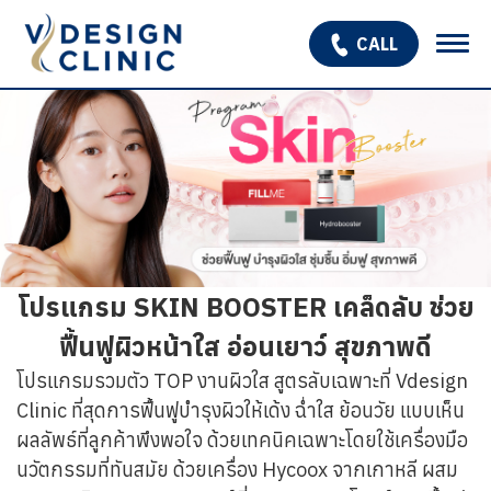
CALL
เกี่ยวกับเรา
บริการ
OPEN SUBMENU
โปรแกรมรักษาหลุมสิว
รักษาผมร่วง ผมบาง
โปรแกรม SKIN BOOSTER เคล็ดลับ ช่วย
สินค้า
ฟื้นฟูผิวหน้าใส อ่อนเยาว์ สุขภาพดี
โปรโมชั่น
โปรแกรมรวมตัว TOP งานผิวใส สูตรลับเฉพาะที่ Vdesign
รีวิว
Clinic ที่สุดการฟื้นฟูบำรุงผิวให้เด้ง ฉ่ำใส ย้อนวัย แบบเห็น
ผลลัพธ์ที่ลูกค้าพึงพอใจ ด้วยเทคนิคเฉพาะโดยใช้เครื่องมือ
บทความ
นวัตกรรมที่ทันสมัย ด้วยเครื่อง Hycoox จากเกาหลี ผสม