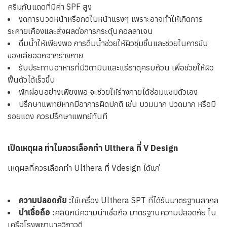
ครีมกันแดดที่มีค่า SPF สูง
งดการนวดหน้าหรือกดใบหน้าแรงๆ เพราะอาจทำให้เกิดการ
ระคายเคืองและส่งผลต่อการกระตุ้นคอลลาเจน
ดื่มน้ำให้เพียงพอ การดื่มน้ำช่วยให้ผิวชุ่มชื้นและช่วยในการขับ
ของเสียออกจากร่างกาย
รับประทานอาหารที่มีวิตามินและแร่ธาตุครบถ้วน เพื่อช่วยให้ผิว
ฟื้นตัวได้เร็วขึ้น
พักผ่อนอย่างเพียงพอ จะช่วยให้ร่างกายได้ซ่อมแซมตัวเอง
ปรึกษาแพทย์หากมีอาการผิดปกติ เช่น บวมมาก ปวดมาก หรือมี
รอยแดง ควรปรึกษาแพทย์ทันที
เปิดเหตุผล ทำไมควรเลือกทำ Ulthera ที่ V Design
เหตุผลที่ควรเลือกทำ Ulthera
ที่ Vdesign ได้แก่
ความปลอดภัย :
ใช้เครื่อง Ulthera SPT ที่ได้รับมาตรฐานสากล
น่าเชื่อถือ :
คลินิกมีความน่าเชื่อถือ มาตรฐานความปลอดภัย ใน
เครือโรงพยาบาลวิภาวดี