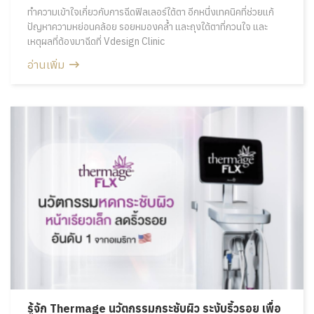
ทำความเข้าใจเกี่ยวกับการฉีดฟิลเลอร์ใต้ตา อีกหนึ่งเทคนิคที่ช่วยแก้
ปัญหาความหย่อนคล้อย รอยหมองคล้ำ และถุงใต้ตาที่กวนใจ และ
เหตุผลที่ต้องมาฉีดที่ Vdesign Clinic
อ่านเพิ่ม
รู้จัก Thermage นวัตกรรมกระชับผิว ระงับริ้วรอย เพื่อ