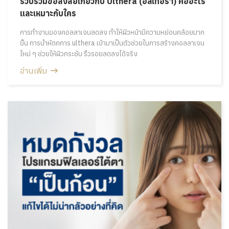
รวบรวมข้อสงสัยเกี่ยวกับ Ulthera (อัลเทอร่า) คืออะไร
และเหมาะกับใคร
การทำงานของคอลลาเจนลดลง ทำให้ผิวหน้ามีความหย่อนคล้อยมาก
ขึ้น การนำหัตถการ ulthera เข้ามาเป็นตัวช่วยในการสร้างคอลลาเจน
ใหม่ ๆ ช่วยให้ผิวกระชับ ริ้วรอยลดลงได้จริง
อ่านเพิ่ม