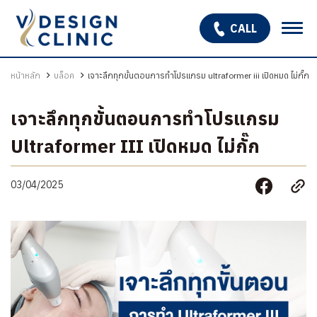
CALL
เกี่ยวกับเรา
หน้าหลัก
บล็อค
เจาะลึกทุกขั้นตอนการทำโปรแกรม ultraformer iii เปิดหมด ไม่กั๊ก
บริการ
เจาะลึกทุกขั้นตอนการทำโปรแกรม
OPEN SUBMENU
โปรแกรมรักษาหลุมสิว
Ultraformer III เปิดหมด ไม่กั๊ก
รักษาผมร่วง ผมบาง
03/04/2025
สินค้า
โปรโมชั่น
รีวิว
บทความ