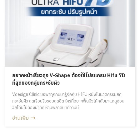
อยากหน้าเรียวดุจ V-Shape ต้องใช้โปรแกรม Hifu 7D
ที่สุดของกลุ่มกระชับผิว
Vdesign Clinic ขอพาทุกคนมารู้จักกับ HIFU หนึ่งในนวัตกรรมยก
กระชับผิว ลดเรือนริ้วรอยสุดฮิต ใครที่อยากฟื้นผิวให้กลับมาแลดูอ่อน
วัยโดยไม่ต้องผ่าตัด ห้ามพลาดบทความนี้
อ่านเพิ่ม