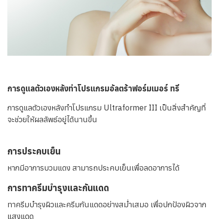
การดูแลตัวเองหลังทำโปรแกรมอัลตร้าฟอร์มเมอร์ ทรี
การดูแลตัวเองหลังทำโปรแกรม Ultraformer III เป็นสิ่งสำคัญที่
จะช่วยให้ผลลัพธ์อยู่ได้นานขึ้น
การประคบเย็น
หากมีอาการบวมแดง สามารถประคบเย็นเพื่อลดอาการได้
การทาครีมบำรุงและกันแดด
ทาครีมบำรุงผิวและครีมกันแดดอย่างสม่ำเสมอ เพื่อปกป้องผิวจาก
แสงแดด