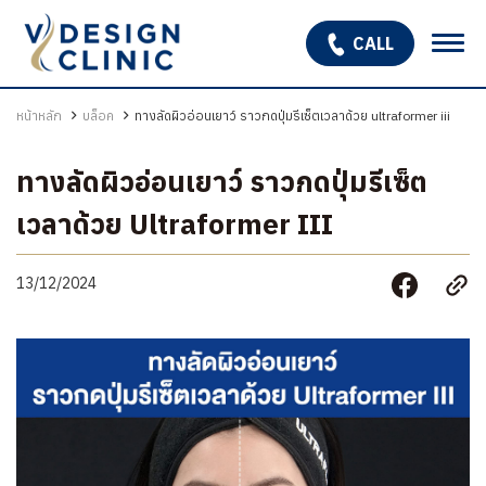
CALL
เกี่ยวกับเรา
หน้าหลัก
บล็อค
ทางลัดผิวอ่อนเยาว์ ราวกดปุ่มรีเซ็ตเวลาด้วย ultraformer iii
บริการ
ทางลัดผิวอ่อนเยาว์ ราวกดปุ่มรีเซ็ต
OPEN SUBMENU
โปรแกรมรักษาหลุมสิว
เวลาด้วย Ultraformer III
รักษาผมร่วง ผมบาง
13/12/2024
สินค้า
โปรโมชั่น
รีวิว
บทความ