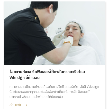
ไขความกังวล ฉีดฟิลเลอร์ใต้ตาอันตรายจริงไหม
Vdesign มีคำตอบ
หลายคนอาจมีความกังวลเกี่ยวกับการฉีดฟิลเลอร์ใต้ตา วันนี้ Vdesign
Clinic เลยขอพาทุกคนมาไขข้อข้องใจเกี่ยวกับการฉีดฟิลเลอร์ที่
บริเวณนี้ พร้อมแนะนำฟิลเลอร์ที่ปลอดภัย
อ่านเพิ่ม