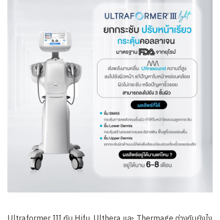
Ultraformer III กับ Hifu, Ulthera และ Thermage ต่างกันยังไง