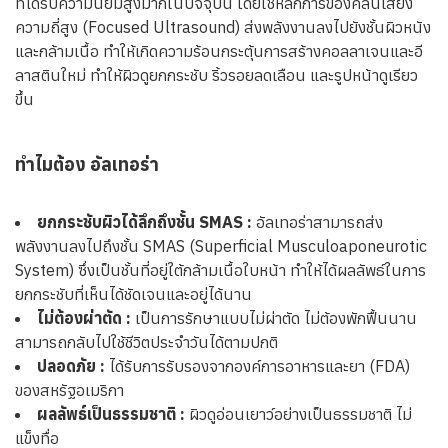
ที่ได้รับความนิยมสูงมากในปัจจุบัน โดยใช้หลักการของคลื่นเสียง
ความถี่สูง (Focused Ultrasound) ส่งพลังงานลงไปยังชั้นผิวหนัง
และกล้ามเนื้อ ทำให้เกิดความร้อนกระตุ้นการสร้างคอลลาเจนและอี
ลาสตินใหม่ ทำให้ผิวดูยกกระชับ ริ้วรอยลดเลือน และรูปหน้าดูเรียว
ขึ้น
ทำไมต้อง อัลเทอร่า
ยกกระชับผิวได้ลึกถึงชั้น SMAS :
อัลเทอร่าสามารถส่ง
พลังงานลงไปถึงชั้น SMAS (Superficial Musculoaponeurotic
System) ซึ่งเป็นชั้นที่อยู่ใต้กล้ามเนื้อใบหน้า ทำให้ได้ผลลัพธ์ในการ
ยกกระชับที่เห็นได้ชัดเจนและอยู่ได้นาน
ไม่ต้องผ่าตัด :
เป็นการรักษาแบบไม่ผ่าตัด ไม่ต้องพักฟื้นนาน
สามารถกลับไปใช้ชีวิตประจำวันได้ตามปกติ
ปลอดภัย :
ได้รับการรับรองจากองค์การอาหารและยา (FDA)
ของสหรัฐอเมริกา
ผลลัพธ์เป็นธรรมชาติ :
ผิวดูอ่อนเยาว์อย่างเป็นธรรมชาติ ไม่
แข็งทื่อ