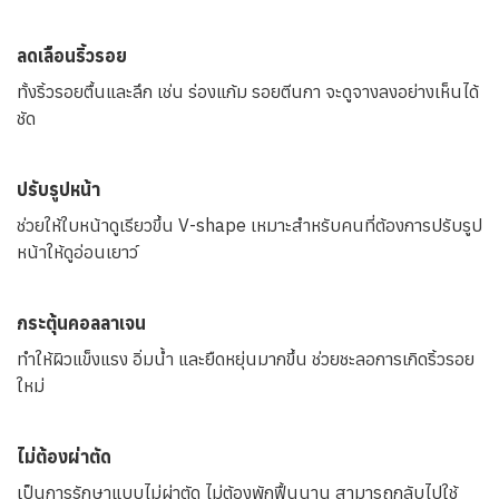
ลดเลือนริ้วรอย
ทั้งริ้วรอยตื้นและลึก เช่น ร่องแก้ม รอยตีนกา จะดูจางลงอย่างเห็นได้
ชัด
ปรับรูปหน้า
ช่วยให้ใบหน้าดูเรียวขึ้น V-shape เหมาะสำหรับคนที่ต้องการปรับรูป
หน้าให้ดูอ่อนเยาว์
กระตุ้นคอลลาเจน
ทำให้ผิวแข็งแรง อิ่มน้ำ และยืดหยุ่นมากขึ้น ช่วยชะลอการเกิดริ้วรอย
ใหม่
ไม่ต้องผ่าตัด
เป็นการรักษาแบบไม่ผ่าตัด ไม่ต้องพักฟื้นนาน สามารถกลับไปใช้