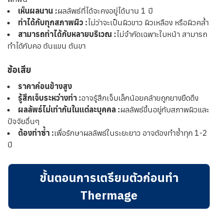
เห็นผลนาน :
ผลลัพธ์ที่ได้จะคงอยู่ได้นาน 1 ปี
ทำได้กับทุกสภาพผิว :
ไม่ว่าจะเป็นผิวขาว ผิวเหลือง หรือผิวคล้ำ
สามารถทำได้กับหลายบริเวณ :
ไม่จำกัดเฉพาะใบหน้า สามารถ
ทำได้กับคอ ต้นแขน ต้นขา
ข้อเสีย
ราคาค่อนข้างสูง
รู้สึกเจ็บระหว่างทำ :
อาจรู้สึกเจ็บเล็กน้อยคล้ายถูกยางยืดดึง
ผลลัพธ์ไม่เท่ากันในแต่ละบุคคล :
ผลลัพธ์ขึ้นอยู่กับสภาพผิวและ
ปัจจัยอื่นๆ
ต้องทำซ้ำ :
เพื่อรักษาผลลัพธ์ในระยะยาว อาจต้องทำซ้ำทุก 1-2
ปี
ขั้นตอนการเตรียมตัวก่อนทำ
Thermage