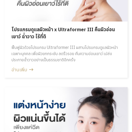
โปรแกรมดูแลผิวหน้า x Ultraformer III คืนผิวอ่อน
เยาว์ ฉ่ำวาว ไร้ที่ติ
ฟื้นฟูผิวด้วยโปรแกรม Ultraformer III ผสานโปรแกรมดูแลผิวหน้า
เฉพาะบุคคล เพื่อผิวยกกระชับ ลดริ้วรอย คืนความอ่อนเยาว์ เปล่ง
ประกายฉ่ำวาวอย่างเป็นธรรมชาติอีกครั้ง
อ่านเพิ่ม