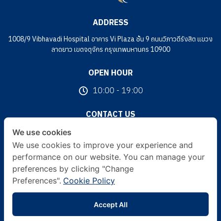
ADDRESS
1008/9 Vibhavadi Hospital อาคาร Vi Plaza ชั้น 9 ถนนวิภาวดีรังสิต แขวง
ลาดยาว เขตจตุจักร กรุงเทพมหานคร 10900
OPEN HOUR
10:00 - 19:00
CONTACT US
093 226 2264
We use cookies
We use cookies to improve your experience and
FOLLOW US
performance on our website. You can manage your
preferences by clicking "Change
Preferences".
Cookie Policy
© 2024 V Design Clinic All Rights Reserved. | Terms & Conditions |
Accept All
Privacy Policy | Other Policies