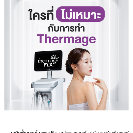
หญิงตั้งครรภ์ :
การเปลี่ยนแปลงของฮอร์โมนในระหว่างตั้งครรภ์