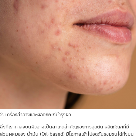
2. เครื่องสำอางและผลิตภัณฑ์บำรุงผิว
สิ่งที่เราทาลงบนผิวอาจเป็นสาเหตุสำคัญของการอุดตัน ผลิตภัณฑ์ที่มี
ส่วนผสมของ น้ำมัน (Oil-based) มีโอกาสเข้าไปอุดตันรูขุมขนได้ทั้งบน