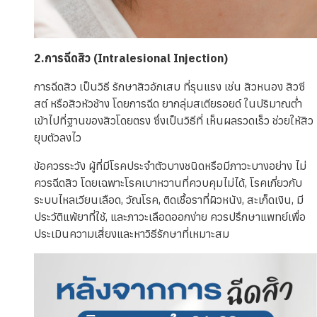
2.การฉีดสิว (Intralesional Injection)
การฉีดสิว เป็นวิธี รักษาสิวอักเสบ ที่รุนแรง เช่น สิวหนอง สิวซี
สต์ หรือสิวหัวช้าง โดยการฉีด ยากลุ่มสเตียรอยด์ ในปริมาณต่ำ
เข้าไปที่ฐานของสิวโดยตรง ซึ่งเป็นวิธีที่ เห็นผลรวดเร็ว ช่วยให้สิว
ยุบตัวลงไว
ข้อควรระวัง ผู้ที่มีโรคประจำตัวบางชนิดหรือมีภาวะบางอย่าง ไม่
ควรฉีดสิว โดยเฉพาะโรคเบาหวานที่ควบคุมไม่ได้, โรคเกี่ยวกับ
ระบบไหลเวียนเลือด, วัณโรค, ติดเชื้อราที่ผิวหนัง, สะเก็ดเงิน, มี
ประวัติแพ้ยาที่ใช้, และภาวะเลือดออกง่าย ควรปรึกษาแพทย์เพื่อ
ประเมินความเสี่ยงและหาวิธีรักษาที่เหมาะสม