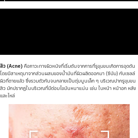
สิว (Acne)
คือภาวะทางผิวหนังที่เริ่มต้นจากการที่รูขุมขนเกิดการอุดตัน
โดยมีสาเหตุมาจากส่วนผสมของน้ำมันที่ผิวผลิตออกมา (ซีบัม) กับเซลล์
ผิวที่ตายแล้ว ซึ่งรวมตัวกันจนกลายเป็นตุ่มนูนเล็ก ๆ บริเวณปากรูขุมขน
สิว มักปรากฏในบริเวณที่มีต่อมไขมันหนาแน่น เช่น ใบหน้า หน้าอก หลัง
และไหล่