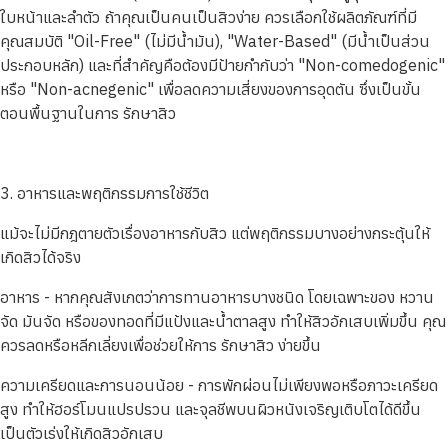
ใบหน้าและลำตัว ถ้าคุณเป็นคนเป็นสิวง่าย ควรเลือกใช้ผลิตภัณฑ์ที่มี
คุณสมบัติ "Oil-Free" (ไม่มีน้ำมัน), "Water-Based" (มีน้ำเป็นส่วน
ประกอบหลัก) และที่สำคัญคือต้องมีป้ายกำกับว่า "Non-comedogenic"
หรือ "Non-acnegenic" เพื่อลดความเสี่ยงของการอุดตัน ซึ่งเป็นขั้น
ตอนพื้นฐานในการ รักษาสิว
3. อาหารและพฤติกรรมการใช้ชีวิต
แม้จะไม่มีกฎตายตัวเรื่องอาหารกับสิว แต่พฤติกรรมบางอย่างกระตุ้นให้
เกิดสิวได้จริง
อาหาร - หากคุณสังเกตว่าการทานอาหารบางชนิด โดยเฉพาะของ หวาน
จัด มันจัด หรือของทอดที่มีแป้งและน้ำตาลสูง ทำให้สิวอักเสบเพิ่มขึ้น คุณ
ควรลดหรือหลีกเลี่ยงเพื่อช่วยให้การ รักษาสิว ง่ายขึ้น
ความเครียดและการนอนน้อย - การพักผ่อนไม่เพียงพอหรือภาวะเครียด
สูง ทำให้ฮอร์โมนแปรปรวน และจุลชีพบนผิวหนังเจริญเติบโตได้ดีขึ้น
เป็นตัวเร่งให้เกิดสิวอักเสบ