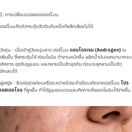
1. การเปลี่ยนแปลงของฮอร์โมน
ฮอร์โมนคือตัวกระตุ้นสิวอันดับหนึ่งที่หลีกเลี่ยงไม่ได้
วัยรุ่น - เมื่อเข้าสู่วัยหนุ่มสาว ฮอร์โมน
แอนโดรเจน (Androgen)
จะ
เพิ่มขึ้น ซึ่งกระตุ้นให้ ต่อมไขมัน ทำงานหนักขึ้น ผลิตน้ำมันออกมามากจน
เกิดการ อุดตันรูขุมขน และกลายเป็นสิวอุดตัน ก่อนจะลุกลามเป็นสิว
อักเสบได้
ผู้หญิง - สิวเห่อช่วงก่อนหรือระหว่างมีประจำเดือนเกิดจากฮอร์โมน
โปร
เจสเตอโรน
ที่สูงขึ้น ทำให้รูขุมขนบวมและเกิดการคั่งของไขมันได้ง่ายขึ้น