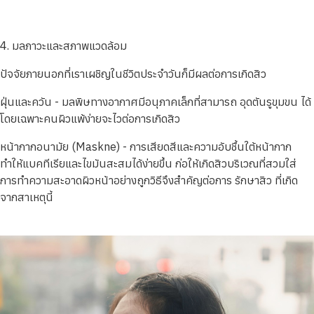
4. มลภาวะและสภาพแวดล้อม
ปัจจัยภายนอกที่เราเผชิญในชีวิตประจำวันก็มีผลต่อการเกิดสิว
ฝุ่นและควัน - มลพิษทางอากาศมีอนุภาคเล็กที่สามารถ อุดตันรูขุมขน ได้
โดยเฉพาะคนผิวแพ้ง่ายจะไวต่อการเกิดสิว
หน้ากากอนามัย (Maskne) - การเสียดสีและความอับชื้นใต้หน้ากาก
ทำให้แบคทีเรียและไขมันสะสมได้ง่ายขึ้น ก่อให้เกิดสิวบริเวณที่สวมใส่
การทำความสะอาดผิวหน้าอย่างถูกวิธีจึงสำคัญต่อการ รักษาสิว ที่เกิด
จากสาเหตุนี้