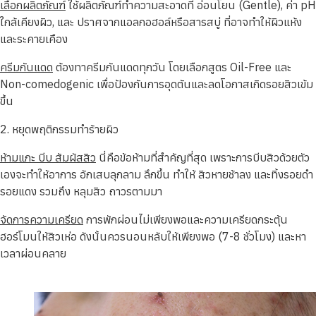
เลือกผลิตภัณฑ์
ใช้ผลิตภัณฑ์ทำความสะอาดที่ อ่อนโยน (Gentle), ค่า pH
ใกล้เคียงผิว, และ ปราศจากแอลกอฮอล์หรือสารสบู่ ที่อาจทำให้ผิวแห้ง
และระคายเคือง
ครีมกันแดด
ต้องทาครีมกันแดดทุกวัน โดยเลือกสูตร Oil-Free และ
Non-comedogenic เพื่อป้องกันการอุดตันและลดโอกาสเกิดรอยสิวเข้ม
ขึ้น
2. หยุดพฤติกรรมทำร้ายผิว
ห้ามแกะ บีบ สัมผัสสิว
นี่คือข้อห้ามที่สำคัญที่สุด เพราะการบีบสิวด้วยตัว
เองจะทำให้อาการ อักเสบลุกลาม ลึกขึ้น ทำให้ สิวหายช้าลง และทิ้งรอยดำ
รอยแดง รวมถึง หลุมสิว ถาวรตามมา
จัดการความเครียด
การพักผ่อนไม่เพียงพอและความเครียดกระตุ้น
ฮอร์โมนให้สิวเห่อ ดังนั้นควรนอนหลับให้เพียงพอ (7-8 ชั่วโมง) และหา
เวลาผ่อนคลาย