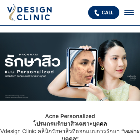
CALL
เกี่ยวกับเรา
บริการ
OPEN SUBMENU
โปรแกรมรักษาหลุมสิว
รักษาผมร่วง ผมบาง
สินค้า
โปรโมชั่น
รีวิว
Acne Personalized
โปรแกรมรักษาสิวเฉพาะบุค
คล
บทความ
Vdesign Clinic คลินิกรักษาสิวที่ออกแบบการรักษา
“เฉพาะ
บุคคล”