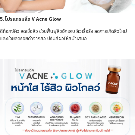
5.โปรแกรมฉีด V Acne Glow
ดีท็อกซ์ผิว ลดเชื้อสิว ช่วยฟื้นฟูสิวอักเสบ สิวเรื้อรัง ลดการเกิดสิวใหม่
และช่วยลดรอยดำจากสิว ปรับสีผิวให้สม่ำเสมอ