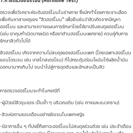
7.การตรวจฮอร์โมน (Hormone Test)
ตรวจเพื่อวิเคราะห์ระดับฮอร์โมนในร่างกาย ซึ่งมักทำโดยการเจาะเลือด
เพื่อค้นหาสาเหตุของ "สิวฮอร์โมน" เพื่อยืนยันว่าสิวเกิดจากปัญหา
ฮอร์โมน และสามารถวางแผนการรักษาโดยใช้ยาปรับสมดุลฮอร์โมน
(เช่น ยาคุมกำเนิดบางชนิด หรือยาต้านฮอร์โมนเพศชาย) ควบคู่กับการ
รักษาสิวทั่วไปได้
สิวฮอร์โมน เกิดจากความไม่สมดุลของฮอร์โมนเพศ (โดยเฉพาะฮอร์โมน
แอนโดรเจน เช่น เทสโทสเตอโรน) ที่ไปกระตุ้นต่อมไขมันให้ผลิตน้ำมัน
ออกมามากเกินไป จนนำไปสู่การอุดตันและอักเสบเป็นสิว
การตรวจฮอร์โมนจะทำในกรณีที่
-ผู้ป่วยมีสิวรุนแรง เป็นซ้ำ ๆ บริเวณเดิม (เช่น คางและแนวกราม)
-สิวเห่อตามรอบเดือนอย่างชัดเจนในเพศหญิง
-มีอาการอื่น ๆ ที่บ่งชี้ถึงภาวะฮอร์โมนไม่สมดุลร่วมด้วย เช่น ประจำเดือน