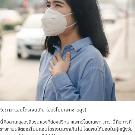
5. ภาวะแอนโดรเจนเกิน (ฮอร์โมนเพศชายสูง)
นี่คือสาเหตุของสิวรุนแรงที่ต้องปรึกษาแพทย์โดยเฉพาะ ภาวะนี้คือการที่
ร่างกายผลิตฮอร์โมนแอนโดรเจนมากเกินไป โดยพบได้บ่อยในผู้หญิงวัย